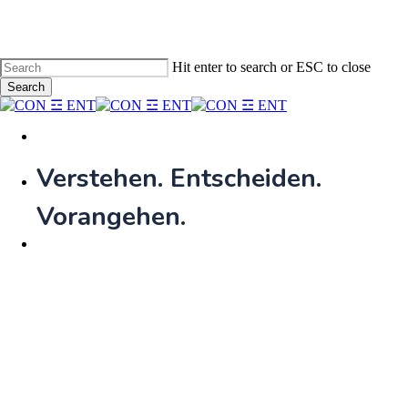
Skip
to
main
content
Hit enter to search or ESC to close
Search
Close
Search
Menu
Verstehen. Entscheiden.
Vorangehen.​
Menu
CON ENT
Leading Naturally
Warum sollte ich mich einer