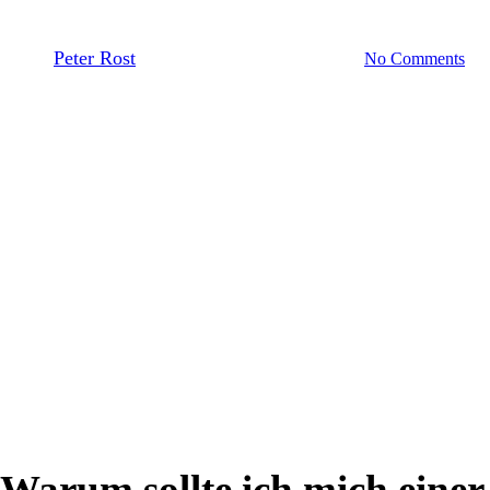
Peer-Gruppe anschließen?
By
Peter Rost
02/04/2019
Dezember 16th, 2019
No Comments
Warum sollte ich mich einer