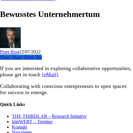
Unternehmertum
Bewusstes Unternehmertum
Peter Rost
22/07/2022
Share
Share
Share
Share
Pin
If you are interested in exploring collaborative opportunities,
please get in touch
[eMail]
.
Collaborating with conscious entrepreneurs to open spaces
for success to emerge.
Quick Links
THE THIRDLAB – Research Initiative
klärWERT – Termine
Kontakt
Newsletter