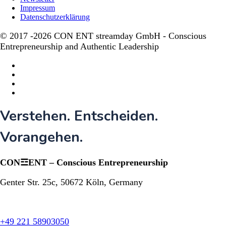
Impressum
Datenschutzerklärung
© 2017 -2026 CON ENT streamday GmbH - Conscious
Entrepreneurship and Authentic Leadership
twitter
facebook
linkedin
instagram
Close
Verstehen. Entscheiden.
Menu
Vorangehen.​
CON☲ENT – Conscious Entrepreneurship
Genter Str. 25c, 50672 Köln, Germany
+49 221 58903050