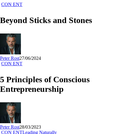
Beyond
CON ENT
Sticks
and
Beyond Sticks and Stones
Stones
Peter Rost
27/06/2024
5
CON ENT
Principles
of
5 Principles of Conscious
Conscious
Entrepreneurship
Entrepreneurship
Peter Rost
28/03/2023
Bewusstes
CON ENT
Leading Naturally