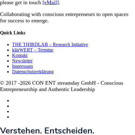
please get in touch
[eMail]
.
Collaborating with conscious entrepreneurs to open spaces
for success to emerge.
Quick Links
THE THIRDLAB – Research Initiative
klärWERT – Termine
Kontakt
Newsletter
Impressum
Datenschutzerklärung
© 2017 -2026 CON ENT streamday GmbH - Conscious
Entrepreneurship and Authentic Leadership
twitter
facebook
linkedin
instagram
Close
Verstehen. Entscheiden.
Menu