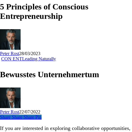
of
5 Principles of Conscious
Conscious
Entrepreneurship
Entrepreneurship
Peter Rost
28/03/2023
Bewusstes
CON ENT
Leading Naturally
Unternehmertum
Bewusstes Unternehmertum
Peter Rost
22/07/2022
Share
Share
Share
Share
Pin
If you are interested in exploring collaborative opportunities,