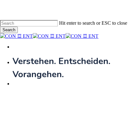
Skip
to
main
content
Hit enter to search or ESC to close
Search
Close
Search
Menu
Verstehen. Entscheiden.
Vorangehen.​
Menu
CON ENT
Leading Naturally
Ist Coaching ohne Ziele