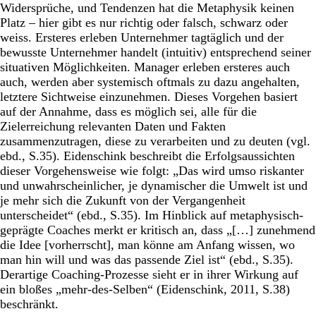
Widersprüche, und Tendenzen hat die Metaphysik keinen
Platz – hier gibt es nur richtig oder falsch, schwarz oder
weiss. Ersteres erleben Unternehmer tagtäglich und der
bewusste Unternehmer handelt (intuitiv) entsprechend seiner
situativen Möglichkeiten. Manager erleben ersteres auch
auch, werden aber systemisch oftmals zu dazu angehalten,
letztere Sichtweise einzunehmen. Dieses Vorgehen basiert
auf der Annahme, dass es möglich sei, alle für die
Zielerreichung relevanten Daten und Fakten
zusammenzutragen, diese zu verarbeiten und zu deuten (vgl.
ebd., S.35). Eidenschink beschreibt die Erfolgsaussichten
dieser Vorgehensweise wie folgt: „Das wird umso riskanter
und unwahrscheinlicher, je dynamischer die Umwelt ist und
je mehr sich die Zukunft von der Vergangenheit
unterscheidet“ (ebd., S.35). Im Hinblick auf metaphysisch-
geprägte Coaches merkt er kritisch an, dass „[…] zunehmend
die Idee [vorherrscht], man könne am Anfang wissen, wo
man hin will und was das passende Ziel ist“ (ebd., S.35).
Derartige Coaching-Prozesse sieht er in ihrer Wirkung auf
ein bloßes „mehr-des-Selben“ (Eidenschink, 2011, S.38)
beschränkt.