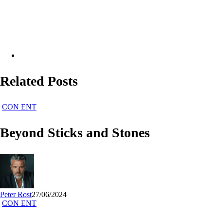
Related Posts
Beyond
CON ENT
Sticks
and
Beyond Sticks and Stones
Stones
Peter Rost
27/06/2024
5
CON ENT
Principles