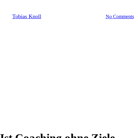
S.M.A.R.T.er?
By
Tobias Knoll
14/03/2019
Dezember 16th, 2019
No Comments
Ist Coaching ohne Ziele